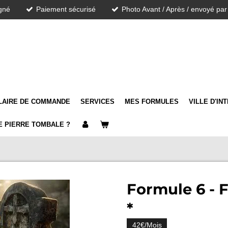
igné
Paiement sécurisé
Photo Avant / Après / envoyé par
LAIRE DE COMMANDE
SERVICES
MES FORMULES
VILLE D'IN
 PIERRE TOMBALE ?
Formule 6 - F
*
42€/Mois