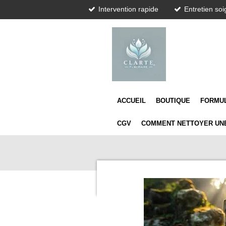
Intervention rapide
Entretien so
Passer
au
contenu
principal
ACCUEIL
BOUTIQUE
FORMU
CGV
COMMENT NETTOYER UNE