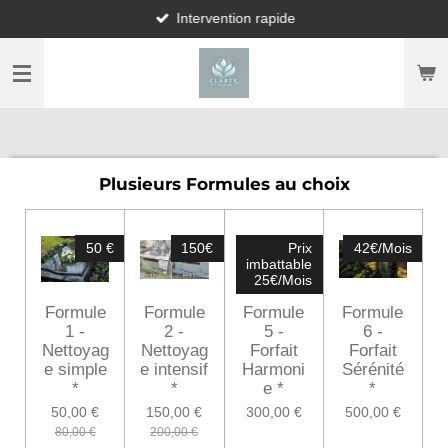
Intervention rapide
Passer
au
contenu
principal
Plusieurs Formules au choix
50 €
150€
Prix
42€/Mois
imbattable
25€/Mois
Formule
Formule
Formule
Formule
1 -
2 -
5 -
6 -
Nettoyag
Nettoyag
Forfait
Forfait
e simple
e intensif
Harmoni
Sérénité
*
*
e *
*
50,00 €
150,00 €
300,00 €
500,00 €
80,00 €
200,00 €