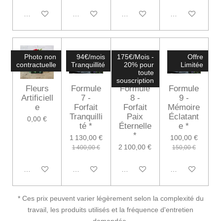
Voir les détails
Ajouter au panier
Ajouter au panier
Ajouter au panie
Photo non
94€/mois
175€/Mois -
Offre
contractuelle
Tranquillité
20% pour
Limitée
toute
souscription
Fleurs
Formule
Formule
Formule
Artificiell
7 -
8 -
9 -
e
Forfait
Forfait
Mémoire
Tranquilli
Paix
Éclatant
0,00 €
té *
Éternelle
e *
*
1 130,00 €
100,00 €
2 100,00 €
1 400,00 €
150,00 €
M'avertir si disponible
Ajouter au panier
Ajouter au panier
Ajouter au panie
* Ces prix peuvent varier légèrement selon la complexité du
travail, les produits utilisés et la fréquence d'entretien